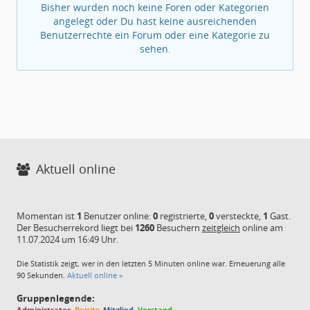
Bisher wurden noch keine Foren oder Kategorien
angelegt oder Du hast keine ausreichenden
Benutzerrechte ein Forum oder eine Kategorie zu
sehen.
Aktuell online
Momentan ist
1
Benutzer online:
0
registrierte,
0
versteckte,
1
Gast.
Der Besucherrekord liegt bei
1260
Besuchern
zeitgleich
online am
11.07.2024 um 16:49 Uhr.
Die Statistik zeigt, wer in den letzten 5 Minuten online war. Erneuerung alle
90 Sekunden.
Aktuell online »
Gruppenlegende:
Administrator
,
Beisitz
,
Mitglied
,
Vorstand