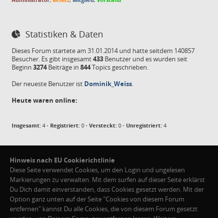
Statistiken & Daten
Dieses Forum startete am 31.01.2014 und hatte seitdem 140857
Besucher. Es gibt insgesamt
433
Benutzer und es wurden seit
Beginn
3274
Beiträge in
844
Topics geschrieben.
Der neueste Benutzer ist
Dominik_Weiss
.
Heute waren online:
Insgesamt:
4 -
Registriert:
0 -
Versteckt:
0 -
Unregistriert:
4
Hinweis nach EU Cookierichtlinie
Diese Seite verwendet Cookies, um den Login und ungelesen
Markierungen zu verwalten. Mit dem surfen auf dieser Seite erklärst
Du Dich damit einverstanden, dass Cookies gesetzt werden. Mit der
Option ganz unten auf der Seite "Cookies von diesem Forum
entfernen" kannst Du alle Cookies, die von diesem Forum gesetzt
Cookies von diesem Forum entfernen
·
FAQ / Hilfe
·
Teamseite
·
Impressum & Datenschutz
|
07.08.2026 - 10:45